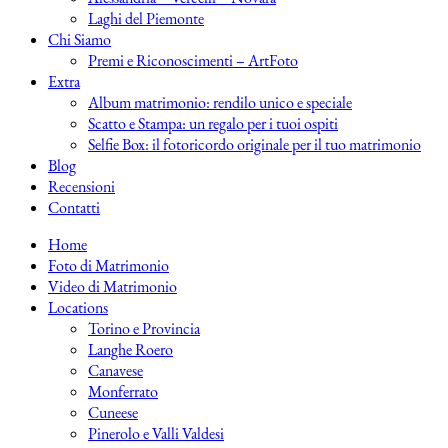
Laghi del Piemonte
Chi Siamo
Premi e Riconoscimenti – ArtFoto
Extra
Album matrimonio: rendilo unico e speciale
Scatto e Stampa: un regalo per i tuoi ospiti
Selfie Box: il fotoricordo originale per il tuo matrimonio
Blog
Recensioni
Contatti
Home
Foto di Matrimonio
Video di Matrimonio
Locations
Torino e Provincia
Langhe Roero
Canavese
Monferrato
Cuneese
Pinerolo e Valli Valdesi