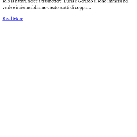
solo la natura riesce a trasmettere. Lucia e Gerardo si sono immersi nel
verde e insieme abbiamo creato scatti di coppia...
Read More