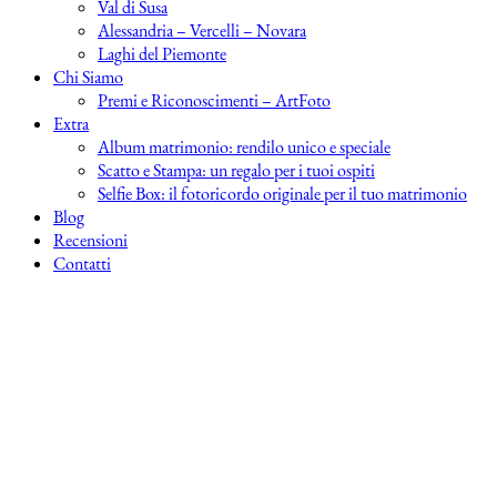
Val di Susa
Alessandria – Vercelli – Novara
Laghi del Piemonte
Chi Siamo
Premi e Riconoscimenti – ArtFoto
Extra
Album matrimonio: rendilo unico e speciale
Scatto e Stampa: un regalo per i tuoi ospiti
Selfie Box: il fotoricordo originale per il tuo matrimonio
Blog
Recensioni
Contatti