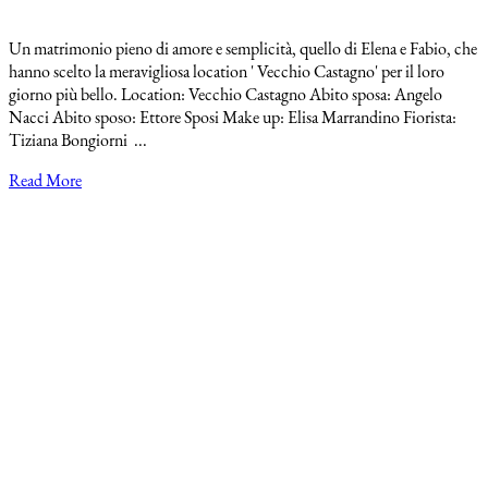
Un matrimonio pieno di amore e semplicità, quello di Elena e Fabio, che
hanno scelto la meravigliosa location ' Vecchio Castagno' per il loro
giorno più bello. Location: Vecchio Castagno Abito sposa: Angelo
Nacci Abito sposo: Ettore Sposi Make up: Elisa Marrandino Fiorista:
Tiziana Bongiorni ...
Read More