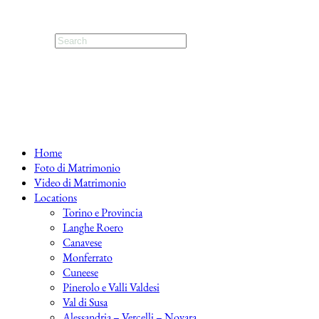
Home
Foto di Matrimonio
Video di Matrimonio
Locations
Torino e Provincia
Langhe Roero
Canavese
Monferrato
Cuneese
Pinerolo e Valli Valdesi
Val di Susa
Alessandria – Vercelli – Novara