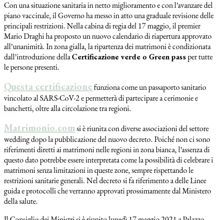
Con una situazione sanitaria in netto miglioramento e con l’avanzare del
piano vaccinale, il Governo ha messo in atto una graduale revisione delle
principali restrizioni. Nella cabina di regia del 17 maggio, il premier
Mario Draghi ha proposto un nuovo calendario di riapertura approvato
all’unanimità. In zona gialla, la ripartenza dei matrimoni è condizionata
dall’introduzione della
Certificazione verde o Green pass
per tutte
le persone presenti.
Questa certificazione
funziona come un passaporto sanitario
vincolato al SARS-CoV-2 e permetterà di partecipare a cerimonie e
banchetti, oltre alla circolazione tra regioni.
Matrimonio.com
si è riunita con diverse associazioni del settore
wedding dopo la pubblicazione del nuovo decreto. Poiché non ci sono
riferimenti diretti ai matrimoni nelle regioni in zona bianca, l’assenza di
questo dato potrebbe essere interpretata come la possibilità di celebrare i
matrimoni senza limitazioni in queste zone, sempre rispettando le
restrizioni sanitarie generali. Nel decreto si fa riferimento a delle Linee
guida e protocolli che verranno approvati prossimamente dal Ministero
della salute.
Il Consiglio dei Ministri si è riunito lunedì 17 maggio 2021 a Palazzo