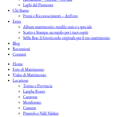
Laghi del Piemonte
Chi Siamo
Premi e Riconoscimenti – ArtFoto
Extra
Album matrimonio: rendilo unico e speciale
Scatto e Stampa: un regalo per i tuoi ospiti
Selfie Box: il fotoricordo originale per il tuo matrimonio
Blog
Recensioni
Contatti
Home
Foto di Matrimonio
Video di Matrimonio
Locations
Torino e Provincia
Langhe Roero
Canavese
Monferrato
Cuneese
Pinerolo e Valli Valdesi