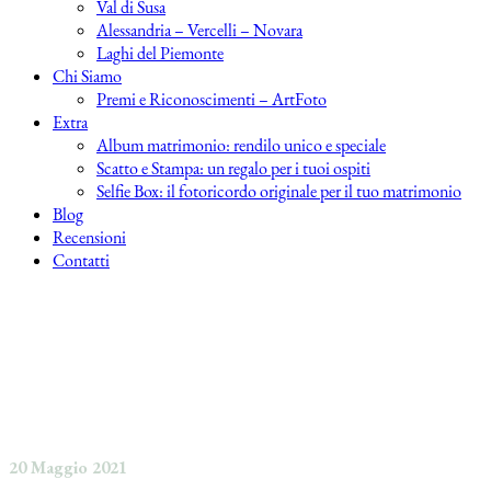
Val di Susa
Alessandria – Vercelli – Novara
Laghi del Piemonte
Chi Siamo
Premi e Riconoscimenti – ArtFoto
Extra
Album matrimonio: rendilo unico e speciale
Scatto e Stampa: un regalo per i tuoi ospiti
Selfie Box: il fotoricordo originale per il tuo matrimonio
Blog
Recensioni
Contatti
20 Maggio 2021