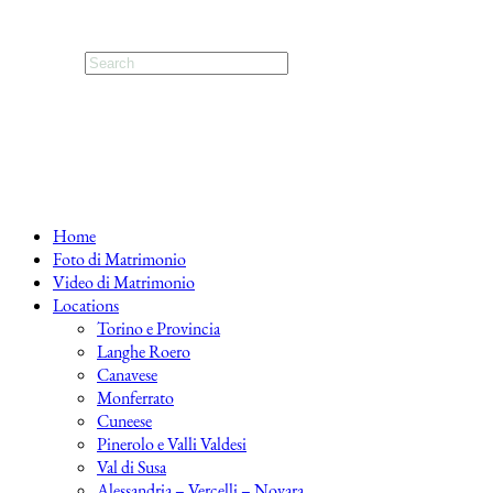
Home
Foto di Matrimonio
Video di Matrimonio
Locations
Torino e Provincia
Langhe Roero
Canavese
Monferrato
Cuneese
Pinerolo e Valli Valdesi
Val di Susa
Alessandria – Vercelli – Novara