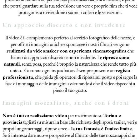
che potrai guardare sulla tua televisione un vero e proprio film che ti vede
protagonista rivivendone i suoni, i colori e le sensazioni.
Un approccio discreto e non invadente
Il video è il complemento perfetto al servizio fotografico delle nozze, e
per offrirti immagini uniche e spontanee i nostri filmati vengono
realizzati da videomaker con esperienza cinematografica
che
hanno un approccio discreto e non invadente. Le
riprese sono
naturali
, senza posa, perché è proprio la naturalezza che rende tutto più
unico. E a curare ogni inquadratura è sempre presente un
regista
professionista
, che guida gli operatori di ripresa sul posto e poi segue la
fase di montaggio delle immagini assicurandosi che il video rispecchi a
pieno il tuo gusto.
Immagini mozzafiato, anche con i droni
Non è tutto: realizziamo video
per matrimonio su
Torino e
provincia
tagliati su misura in base alle richieste degli sposi: trailer, veri e
propri lungometraggi, riprese aeree…
la tua fantasia è l’unico limite
.
Se ti interessa dare nuove prospettive al filmato delle tue nozze sappi che