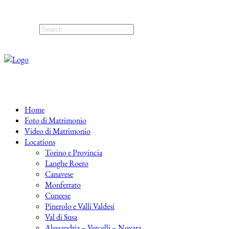
Home
Foto di Matrimonio
Video di Matrimonio
Locations
Torino e Provincia
Langhe Roero
Canavese
Monferrato
Cuneese
Pinerolo e Valli Valdesi
Val di Susa
Alessandria – Vercelli – Novara