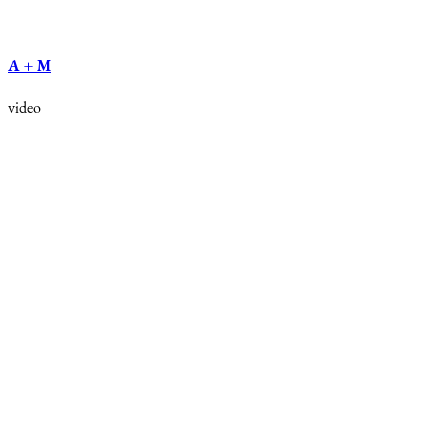
A + M
video