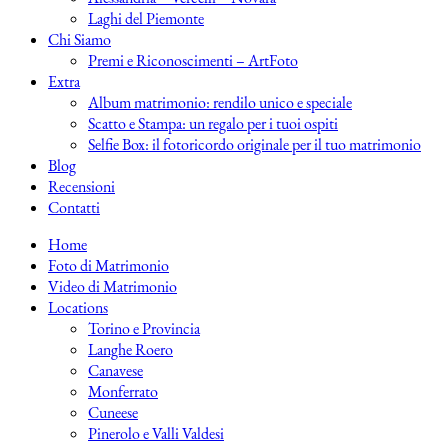
Laghi del Piemonte
Chi Siamo
Premi e Riconoscimenti – ArtFoto
Extra
Album matrimonio: rendilo unico e speciale
Scatto e Stampa: un regalo per i tuoi ospiti
Selfie Box: il fotoricordo originale per il tuo matrimonio
Blog
Recensioni
Contatti
Home
Foto di Matrimonio
Video di Matrimonio
Locations
Torino e Provincia
Langhe Roero
Canavese
Monferrato
Cuneese
Pinerolo e Valli Valdesi