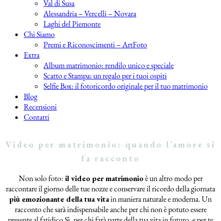
Val di Susa
Alessandria – Vercelli – Novara
Laghi del Piemonte
Chi Siamo
Premi e Riconoscimenti – ArtFoto
Extra
Album matrimonio: rendilo unico e speciale
Scatto e Stampa: un regalo per i tuoi ospiti
Selfie Box: il fotoricordo originale per il tuo matrimonio
Blog
Recensioni
Contatti
Video per matrimonio: quando l’amore si
fa racconto
Non solo foto:
il video per matrimonio
è un altro modo per
raccontare il giorno delle tue nozze e conservare il ricordo della giornata
più emozionante della tua vita
in maniera naturale e moderna. Un
racconto che sarà indispensabile anche per chi non è potuto essere
presente al fatidico Sì, per chi farà parte della tua vita in futuro, e per te