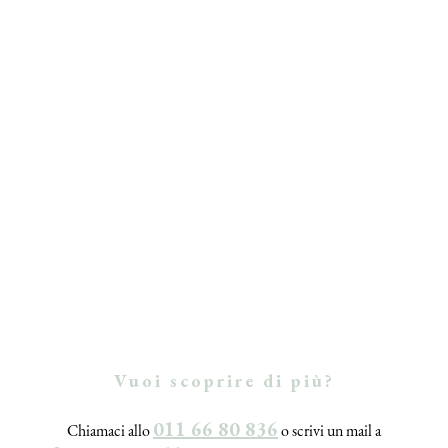
Vuoi scoprire di più?
011 66 80 836
Chiamaci allo
o scrivi un mail a