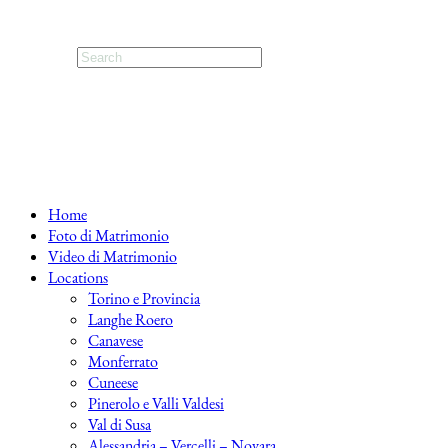
Home
Foto di Matrimonio
Video di Matrimonio
Locations
Torino e Provincia
Langhe Roero
Canavese
Monferrato
Cuneese
Pinerolo e Valli Valdesi
Val di Susa
Alessandria – Vercelli – Novara