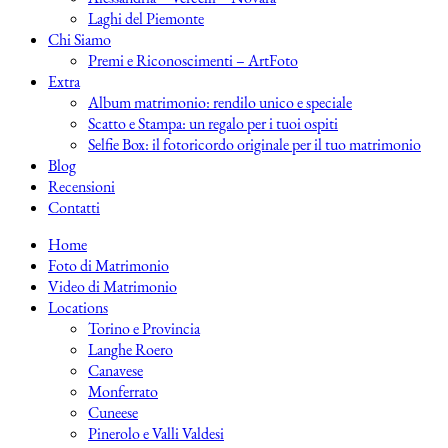
Laghi del Piemonte
Chi Siamo
Premi e Riconoscimenti – ArtFoto
Extra
Album matrimonio: rendilo unico e speciale
Scatto e Stampa: un regalo per i tuoi ospiti
Selfie Box: il fotoricordo originale per il tuo matrimonio
Blog
Recensioni
Contatti
Home
Foto di Matrimonio
Video di Matrimonio
Locations
Torino e Provincia
Langhe Roero
Canavese
Monferrato
Cuneese
Pinerolo e Valli Valdesi