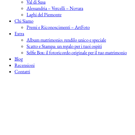
Val di Susa
Alessandria – Vercelli – Novara
Laghi del Piemonte
Chi Siamo
Premi e Riconoscimenti – ArtFoto
Extra
Album matrimonio: rendilo unico e speciale
Scatto e Stampa: un regalo per i tuoi ospiti
Selfie Box: il fotoricordo originale per il tuo matrimonio
Blog
Recensioni
Contatti