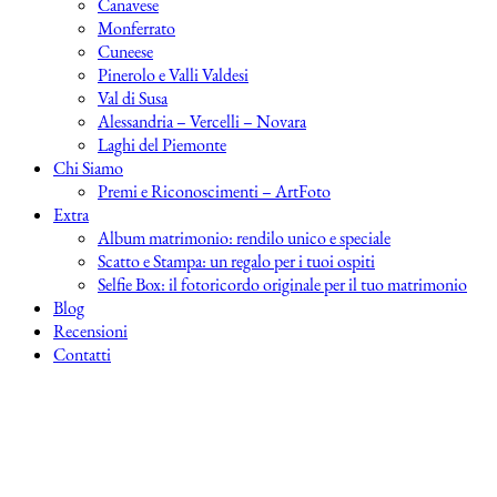
Canavese
Monferrato
Cuneese
Pinerolo e Valli Valdesi
Val di Susa
Alessandria – Vercelli – Novara
Laghi del Piemonte
Chi Siamo
Premi e Riconoscimenti – ArtFoto
Extra
Album matrimonio: rendilo unico e speciale
Scatto e Stampa: un regalo per i tuoi ospiti
Selfie Box: il fotoricordo originale per il tuo matrimonio
Blog
Recensioni
Contatti