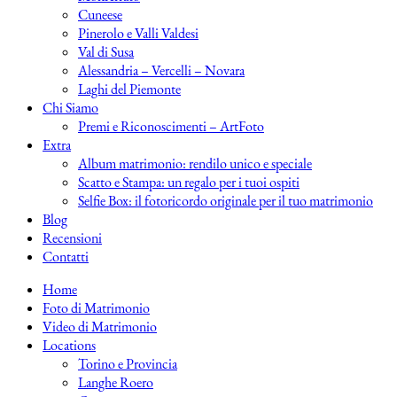
Cuneese
Pinerolo e Valli Valdesi
Val di Susa
Alessandria – Vercelli – Novara
Laghi del Piemonte
Chi Siamo
Premi e Riconoscimenti – ArtFoto
Extra
Album matrimonio: rendilo unico e speciale
Scatto e Stampa: un regalo per i tuoi ospiti
Selfie Box: il fotoricordo originale per il tuo matrimonio
Blog
Recensioni
Contatti
Home
Foto di Matrimonio
Video di Matrimonio
Locations
Torino e Provincia
Langhe Roero