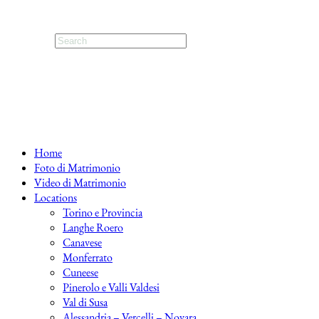
Home
Foto di Matrimonio
Video di Matrimonio
Locations
Torino e Provincia
Langhe Roero
Canavese
Monferrato
Cuneese
Pinerolo e Valli Valdesi
Val di Susa
Alessandria – Vercelli – Novara