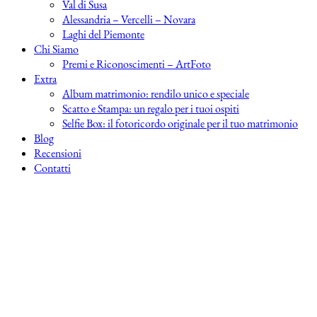
Val di Susa
Alessandria – Vercelli – Novara
Laghi del Piemonte
Chi Siamo
Premi e Riconoscimenti – ArtFoto
Extra
Album matrimonio: rendilo unico e speciale
Scatto e Stampa: un regalo per i tuoi ospiti
Selfie Box: il fotoricordo originale per il tuo matrimonio
Blog
Recensioni
Contatti