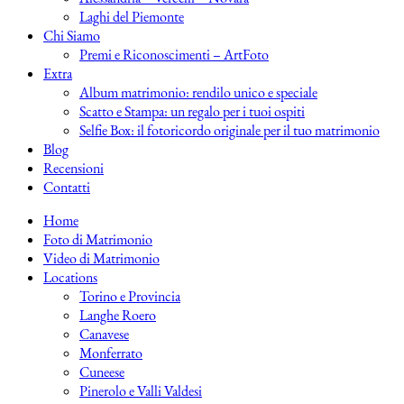
Laghi del Piemonte
Chi Siamo
Premi e Riconoscimenti – ArtFoto
Extra
Album matrimonio: rendilo unico e speciale
Scatto e Stampa: un regalo per i tuoi ospiti
Selfie Box: il fotoricordo originale per il tuo matrimonio
Blog
Recensioni
Contatti
Home
Foto di Matrimonio
Video di Matrimonio
Locations
Torino e Provincia
Langhe Roero
Canavese
Monferrato
Cuneese
Pinerolo e Valli Valdesi