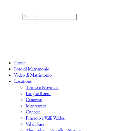
Home
Foto di Matrimonio
Video di Matrimonio
Locations
Torino e Provincia
Langhe Roero
Canavese
Monferrato
Cuneese
Pinerolo e Valli Valdesi
Val di Susa
Alessandria – Vercelli – Novara