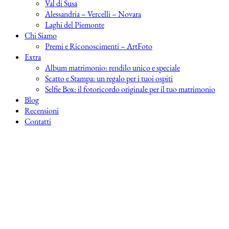
Val di Susa
Alessandria – Vercelli – Novara
Laghi del Piemonte
Chi Siamo
Premi e Riconoscimenti – ArtFoto
Extra
Album matrimonio: rendilo unico e speciale
Scatto e Stampa: un regalo per i tuoi ospiti
Selfie Box: il fotoricordo originale per il tuo matrimonio
Blog
Recensioni
Contatti