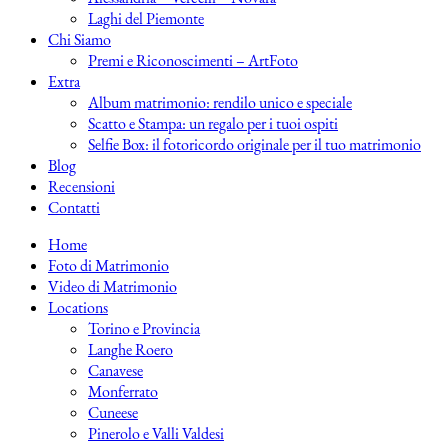
Laghi del Piemonte
Chi Siamo
Premi e Riconoscimenti – ArtFoto
Extra
Album matrimonio: rendilo unico e speciale
Scatto e Stampa: un regalo per i tuoi ospiti
Selfie Box: il fotoricordo originale per il tuo matrimonio
Blog
Recensioni
Contatti
Home
Foto di Matrimonio
Video di Matrimonio
Locations
Torino e Provincia
Langhe Roero
Canavese
Monferrato
Cuneese
Pinerolo e Valli Valdesi