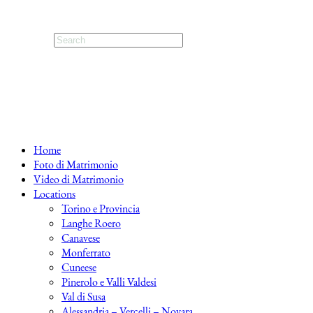
Home
Foto di Matrimonio
Video di Matrimonio
Locations
Torino e Provincia
Langhe Roero
Canavese
Monferrato
Cuneese
Pinerolo e Valli Valdesi
Val di Susa
Alessandria – Vercelli – Novara