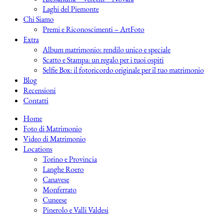
Laghi del Piemonte
Chi Siamo
Premi e Riconoscimenti – ArtFoto
Extra
Album matrimonio: rendilo unico e speciale
Scatto e Stampa: un regalo per i tuoi ospiti
Selfie Box: il fotoricordo originale per il tuo matrimonio
Blog
Recensioni
Contatti
Home
Foto di Matrimonio
Video di Matrimonio
Locations
Torino e Provincia
Langhe Roero
Canavese
Monferrato
Cuneese
Pinerolo e Valli Valdesi