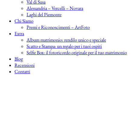
Val di Susa
Alessandria – Vercelli – Novara
Laghi del Piemonte
Chi Siamo
Premi e Riconoscimenti – ArtFoto
Extra
Album matrimonio: rendilo unico e speciale
Scatto e Stampa: un regalo per i tuoi ospiti
Selfie Box: il fotoricordo originale per il tuo matrimonio
Blog
Recensioni
Contatti