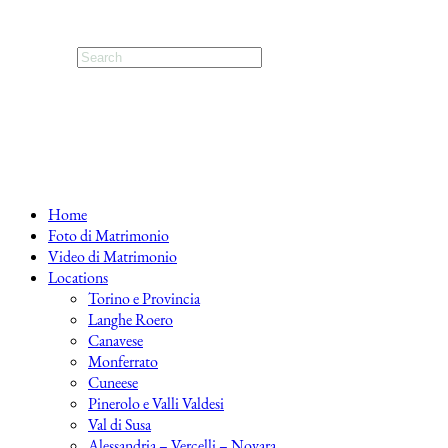
Home
Foto di Matrimonio
Video di Matrimonio
Locations
Torino e Provincia
Langhe Roero
Canavese
Monferrato
Cuneese
Pinerolo e Valli Valdesi
Val di Susa
Alessandria – Vercelli – Novara