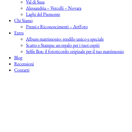
Val di Susa
Alessandria – Vercelli – Novara
Laghi del Piemonte
Chi Siamo
Premi e Riconoscimenti – ArtFoto
Extra
Album matrimonio: rendilo unico e speciale
Scatto e Stampa: un regalo per i tuoi ospiti
Selfie Box: il fotoricordo originale per il tuo matrimonio
Blog
Recensioni
Contatti