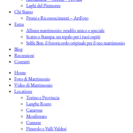
Laghi del Piemonte
Chi Siamo
Premi e Riconoscimenti – ArtFoto
Extra
Album matrimonio: rendilo unico e speciale
Scatto e Stampa: un regalo per i tuoi ospiti
Selfie Box: il fotoricordo originale per il tuo matrimonio
Blog
Recensioni
Contatti
Home
Foto di Matrimonio
Video di Matrimonio
Locations
Torino e Provincia
Langhe Roero
Canavese
Monferrato
Cuneese
Pinerolo e Valli Valdesi