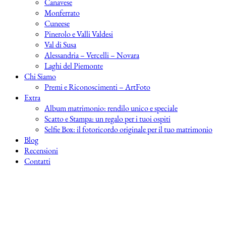
Canavese
Monferrato
Cuneese
Pinerolo e Valli Valdesi
Val di Susa
Alessandria – Vercelli – Novara
Laghi del Piemonte
Chi Siamo
Premi e Riconoscimenti – ArtFoto
Extra
Album matrimonio: rendilo unico e speciale
Scatto e Stampa: un regalo per i tuoi ospiti
Selfie Box: il fotoricordo originale per il tuo matrimonio
Blog
Recensioni
Contatti