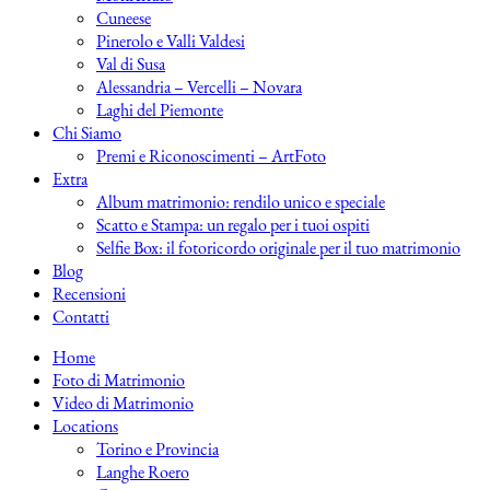
Cuneese
Pinerolo e Valli Valdesi
Val di Susa
Alessandria – Vercelli – Novara
Laghi del Piemonte
Chi Siamo
Premi e Riconoscimenti – ArtFoto
Extra
Album matrimonio: rendilo unico e speciale
Scatto e Stampa: un regalo per i tuoi ospiti
Selfie Box: il fotoricordo originale per il tuo matrimonio
Blog
Recensioni
Contatti
Home
Foto di Matrimonio
Video di Matrimonio
Locations
Torino e Provincia
Langhe Roero