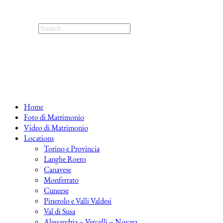
Home
Foto di Matrimonio
Video di Matrimonio
Locations
Torino e Provincia
Langhe Roero
Canavese
Monferrato
Cuneese
Pinerolo e Valli Valdesi
Val di Susa
Alessandria – Vercelli – Novara