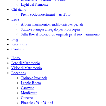
Laghi del Piemonte
Chi Siamo
Premi e Riconoscimenti – ArtFoto
Extra
Album matrimonio: rendilo unico e speciale
Scatto e Stampa: un regalo per i tuoi ospiti
Selfie Box: il fotoricordo originale per il tuo matrimonio
Blog
Recensioni
Contatti
Home
Foto di Matrimonio
Video di Matrimonio
Locations
Torino e Provincia
Langhe Roero
Canavese
Monferrato
Cuneese
Pinerolo e Valli Valdesi