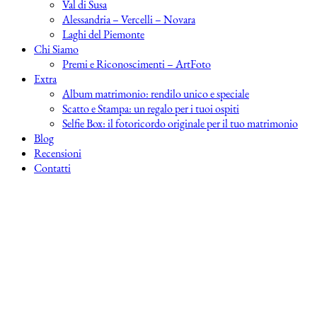
Val di Susa
Alessandria – Vercelli – Novara
Laghi del Piemonte
Chi Siamo
Premi e Riconoscimenti – ArtFoto
Extra
Album matrimonio: rendilo unico e speciale
Scatto e Stampa: un regalo per i tuoi ospiti
Selfie Box: il fotoricordo originale per il tuo matrimonio
Blog
Recensioni
Contatti