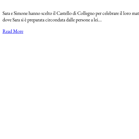
Sara e Simone hanno scelto il Castello di Collegno per celebrare il loro mat
dove Sara si è preparata circondata dalle persone a lei...
Read More