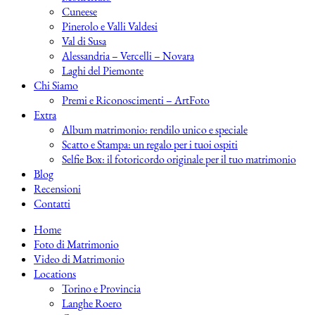
Cuneese
Pinerolo e Valli Valdesi
Val di Susa
Alessandria – Vercelli – Novara
Laghi del Piemonte
Chi Siamo
Premi e Riconoscimenti – ArtFoto
Extra
Album matrimonio: rendilo unico e speciale
Scatto e Stampa: un regalo per i tuoi ospiti
Selfie Box: il fotoricordo originale per il tuo matrimonio
Blog
Recensioni
Contatti
Home
Foto di Matrimonio
Video di Matrimonio
Locations
Torino e Provincia
Langhe Roero