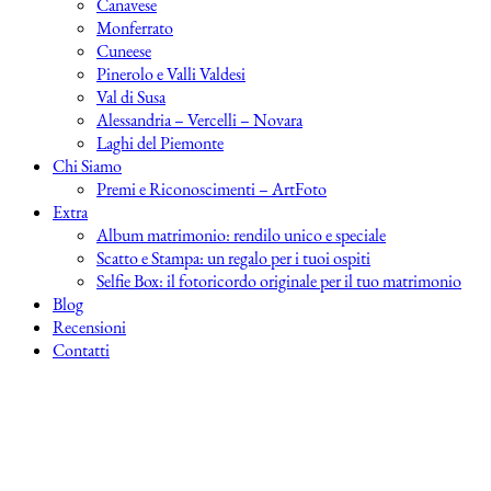
Canavese
Monferrato
Cuneese
Pinerolo e Valli Valdesi
Val di Susa
Alessandria – Vercelli – Novara
Laghi del Piemonte
Chi Siamo
Premi e Riconoscimenti – ArtFoto
Extra
Album matrimonio: rendilo unico e speciale
Scatto e Stampa: un regalo per i tuoi ospiti
Selfie Box: il fotoricordo originale per il tuo matrimonio
Blog
Recensioni
Contatti