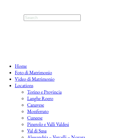
Home
Foto di Matrimonio
Video di Matrimonio
Locations
Torino e Provincia
Langhe Roero
Canavese
Monferrato
Cuneese
Pinerolo e Valli Valdesi
Val di Susa
Alessandria – Vercelli – Novara