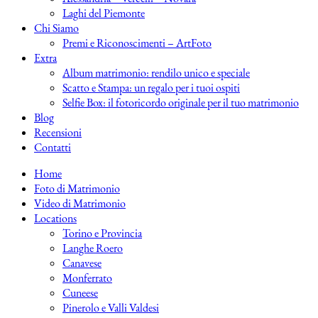
Laghi del Piemonte
Chi Siamo
Premi e Riconoscimenti – ArtFoto
Extra
Album matrimonio: rendilo unico e speciale
Scatto e Stampa: un regalo per i tuoi ospiti
Selfie Box: il fotoricordo originale per il tuo matrimonio
Blog
Recensioni
Contatti
Home
Foto di Matrimonio
Video di Matrimonio
Locations
Torino e Provincia
Langhe Roero
Canavese
Monferrato
Cuneese
Pinerolo e Valli Valdesi