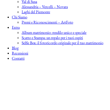
Val di Susa
Alessandria – Vercelli – Novara
Laghi del Piemonte
Chi Siamo
Premi e Riconoscimenti – ArtFoto
Extra
Album matrimonio: rendilo unico e speciale
Scatto e Stampa: un regalo per i tuoi ospiti
Selfie Box: il fotoricordo originale per il tuo matrimonio
Blog
Recensioni
Contatti