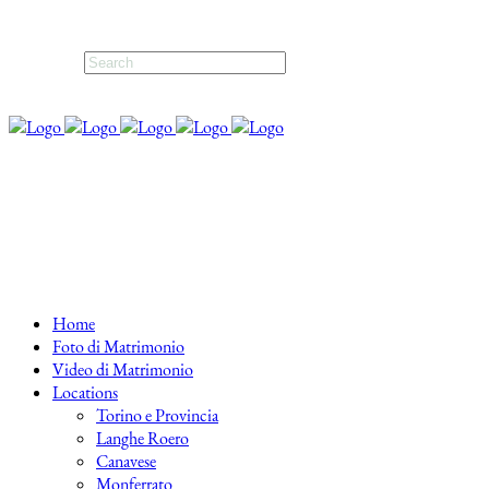
Home
Foto di Matrimonio
Video di Matrimonio
Locations
Torino e Provincia
Langhe Roero
Canavese
Monferrato