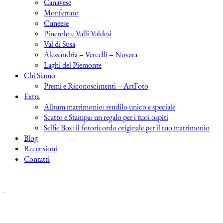
Canavese
Monferrato
Cuneese
Pinerolo e Valli Valdesi
Val di Susa
Alessandria – Vercelli – Novara
Laghi del Piemonte
Chi Siamo
Premi e Riconoscimenti – ArtFoto
Extra
Album matrimonio: rendilo unico e speciale
Scatto e Stampa: un regalo per i tuoi ospiti
Selfie Box: il fotoricordo originale per il tuo matrimonio
Blog
Recensioni
Contatti