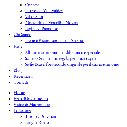
Cuneese
Pinerolo e Valli Valdesi
Val di Susa
Alessandria – Vercelli – Novara
Laghi del Piemonte
Chi Siamo
Premi e Riconoscimenti – ArtFoto
Extra
Album matrimonio: rendilo unico e speciale
Scatto e Stampa: un regalo per i tuoi ospiti
Selfie Box: il fotoricordo originale per il tuo matrimonio
Blog
Recensioni
Contatti
Home
Foto di Matrimonio
Video di Matrimonio
Locations
Torino e Provincia
Langhe Roero