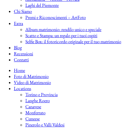
Laghi del Piemonte
Chi Siamo
Premi e Riconoscimenti – ArtFoto
Extra
Album matrimonio: rendilo unico e speciale
Scatto e Stampa: un regalo per i tuoi ospiti
Selfie Box: il fotoricordo originale per il tuo matrimonio
Blog
Recensioni
Contatti
Home
Foto di Matrimonio
Video di Matrimonio
Locations
Torino e Provincia
Langhe Roero
Canavese
Monferrato
Cuneese
Pinerolo e Valli Valdesi