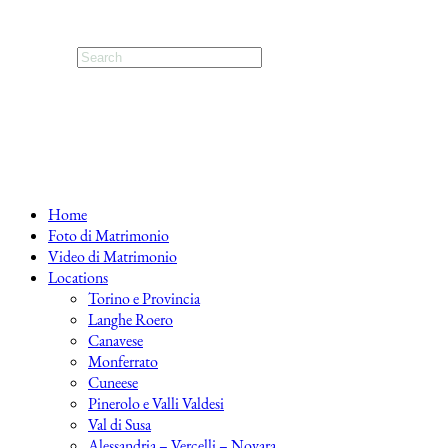
Home
Foto di Matrimonio
Video di Matrimonio
Locations
Torino e Provincia
Langhe Roero
Canavese
Monferrato
Cuneese
Pinerolo e Valli Valdesi
Val di Susa
Alessandria – Vercelli – Novara