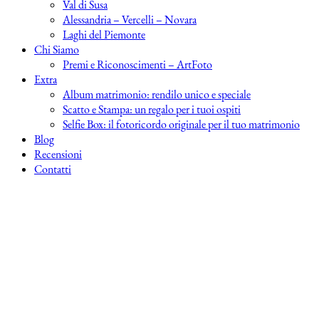
Val di Susa
Alessandria – Vercelli – Novara
Laghi del Piemonte
Chi Siamo
Premi e Riconoscimenti – ArtFoto
Extra
Album matrimonio: rendilo unico e speciale
Scatto e Stampa: un regalo per i tuoi ospiti
Selfie Box: il fotoricordo originale per il tuo matrimonio
Blog
Recensioni
Contatti