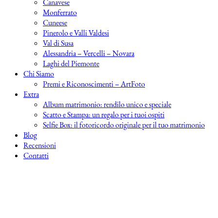
Canavese
Monferrato
Cuneese
Pinerolo e Valli Valdesi
Val di Susa
Alessandria – Vercelli – Novara
Laghi del Piemonte
Chi Siamo
Premi e Riconoscimenti – ArtFoto
Extra
Album matrimonio: rendilo unico e speciale
Scatto e Stampa: un regalo per i tuoi ospiti
Selfie Box: il fotoricordo originale per il tuo matrimonio
Blog
Recensioni
Contatti