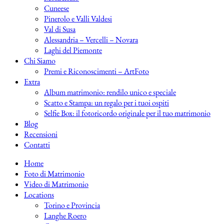
Cuneese
Pinerolo e Valli Valdesi
Val di Susa
Alessandria – Vercelli – Novara
Laghi del Piemonte
Chi Siamo
Premi e Riconoscimenti – ArtFoto
Extra
Album matrimonio: rendilo unico e speciale
Scatto e Stampa: un regalo per i tuoi ospiti
Selfie Box: il fotoricordo originale per il tuo matrimonio
Blog
Recensioni
Contatti
Home
Foto di Matrimonio
Video di Matrimonio
Locations
Torino e Provincia
Langhe Roero