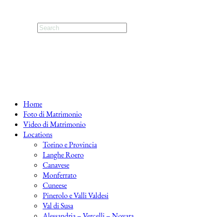
Home
Foto di Matrimonio
Video di Matrimonio
Locations
Torino e Provincia
Langhe Roero
Canavese
Monferrato
Cuneese
Pinerolo e Valli Valdesi
Val di Susa
Alessandria – Vercelli – Novara