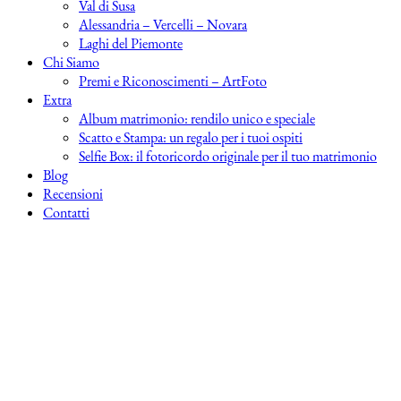
Val di Susa
Alessandria – Vercelli – Novara
Laghi del Piemonte
Chi Siamo
Premi e Riconoscimenti – ArtFoto
Extra
Album matrimonio: rendilo unico e speciale
Scatto e Stampa: un regalo per i tuoi ospiti
Selfie Box: il fotoricordo originale per il tuo matrimonio
Blog
Recensioni
Contatti