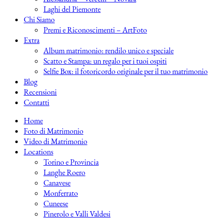
Laghi del Piemonte
Chi Siamo
Premi e Riconoscimenti – ArtFoto
Extra
Album matrimonio: rendilo unico e speciale
Scatto e Stampa: un regalo per i tuoi ospiti
Selfie Box: il fotoricordo originale per il tuo matrimonio
Blog
Recensioni
Contatti
Home
Foto di Matrimonio
Video di Matrimonio
Locations
Torino e Provincia
Langhe Roero
Canavese
Monferrato
Cuneese
Pinerolo e Valli Valdesi