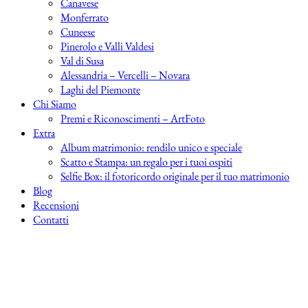
Canavese
Monferrato
Cuneese
Pinerolo e Valli Valdesi
Val di Susa
Alessandria – Vercelli – Novara
Laghi del Piemonte
Chi Siamo
Premi e Riconoscimenti – ArtFoto
Extra
Album matrimonio: rendilo unico e speciale
Scatto e Stampa: un regalo per i tuoi ospiti
Selfie Box: il fotoricordo originale per il tuo matrimonio
Blog
Recensioni
Contatti