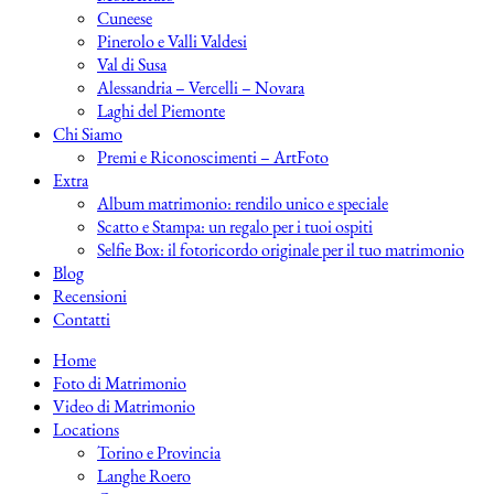
Cuneese
Pinerolo e Valli Valdesi
Val di Susa
Alessandria – Vercelli – Novara
Laghi del Piemonte
Chi Siamo
Premi e Riconoscimenti – ArtFoto
Extra
Album matrimonio: rendilo unico e speciale
Scatto e Stampa: un regalo per i tuoi ospiti
Selfie Box: il fotoricordo originale per il tuo matrimonio
Blog
Recensioni
Contatti
Home
Foto di Matrimonio
Video di Matrimonio
Locations
Torino e Provincia
Langhe Roero