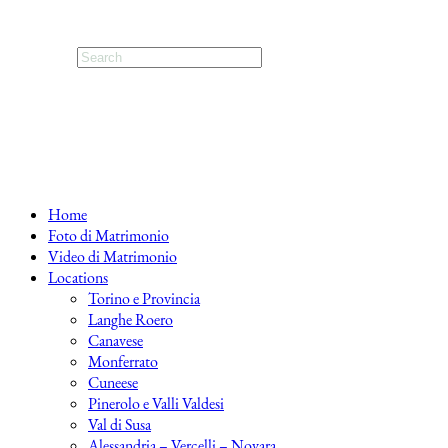
Home
Foto di Matrimonio
Video di Matrimonio
Locations
Torino e Provincia
Langhe Roero
Canavese
Monferrato
Cuneese
Pinerolo e Valli Valdesi
Val di Susa
Alessandria – Vercelli – Novara