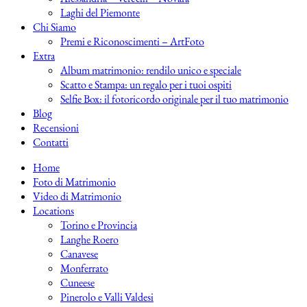
Laghi del Piemonte
Chi Siamo
Premi e Riconoscimenti – ArtFoto
Extra
Album matrimonio: rendilo unico e speciale
Scatto e Stampa: un regalo per i tuoi ospiti
Selfie Box: il fotoricordo originale per il tuo matrimonio
Blog
Recensioni
Contatti
Home
Foto di Matrimonio
Video di Matrimonio
Locations
Torino e Provincia
Langhe Roero
Canavese
Monferrato
Cuneese
Pinerolo e Valli Valdesi