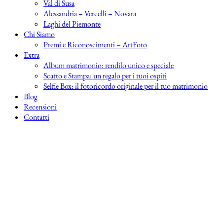
Val di Susa
Alessandria – Vercelli – Novara
Laghi del Piemonte
Chi Siamo
Premi e Riconoscimenti – ArtFoto
Extra
Album matrimonio: rendilo unico e speciale
Scatto e Stampa: un regalo per i tuoi ospiti
Selfie Box: il fotoricordo originale per il tuo matrimonio
Blog
Recensioni
Contatti