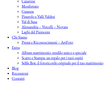
Canavese
Monferrato
Cuneese
Pinerolo e Valli Valdesi
Val di Susa
Alessandria – Vercelli – Novara
Laghi del Piemonte
Chi Siamo
Premi e Riconoscimenti – ArtFoto
Extra
Album matrimonio: rendilo unico e speciale
Scatto e Stampa: un regalo per i tuoi ospiti
Selfie Box: il fotoricordo originale per il tuo matrimonio
Blog
Recensioni
Contatti