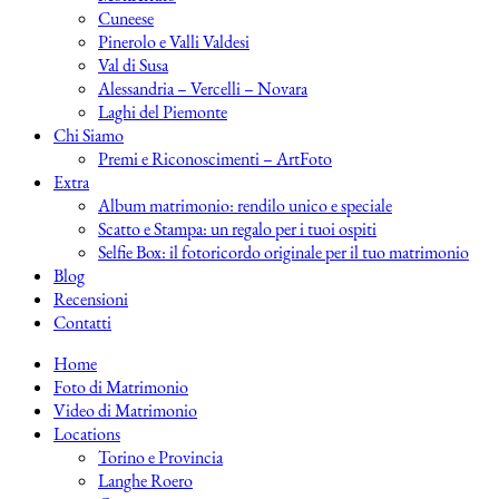
Cuneese
Pinerolo e Valli Valdesi
Val di Susa
Alessandria – Vercelli – Novara
Laghi del Piemonte
Chi Siamo
Premi e Riconoscimenti – ArtFoto
Extra
Album matrimonio: rendilo unico e speciale
Scatto e Stampa: un regalo per i tuoi ospiti
Selfie Box: il fotoricordo originale per il tuo matrimonio
Blog
Recensioni
Contatti
Home
Foto di Matrimonio
Video di Matrimonio
Locations
Torino e Provincia
Langhe Roero