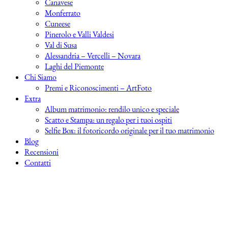
Canavese
Monferrato
Cuneese
Pinerolo e Valli Valdesi
Val di Susa
Alessandria – Vercelli – Novara
Laghi del Piemonte
Chi Siamo
Premi e Riconoscimenti – ArtFoto
Extra
Album matrimonio: rendilo unico e speciale
Scatto e Stampa: un regalo per i tuoi ospiti
Selfie Box: il fotoricordo originale per il tuo matrimonio
Blog
Recensioni
Contatti