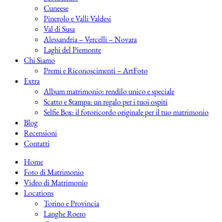
Cuneese
Pinerolo e Valli Valdesi
Val di Susa
Alessandria – Vercelli – Novara
Laghi del Piemonte
Chi Siamo
Premi e Riconoscimenti – ArtFoto
Extra
Album matrimonio: rendilo unico e speciale
Scatto e Stampa: un regalo per i tuoi ospiti
Selfie Box: il fotoricordo originale per il tuo matrimonio
Blog
Recensioni
Contatti
Home
Foto di Matrimonio
Video di Matrimonio
Locations
Torino e Provincia
Langhe Roero