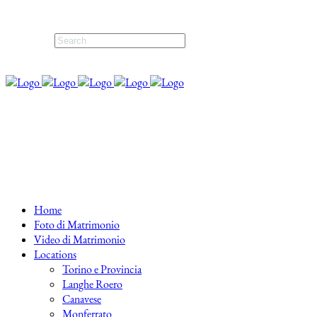
Home
Foto di Matrimonio
Video di Matrimonio
Locations
Torino e Provincia
Langhe Roero
Canavese
Monferrato