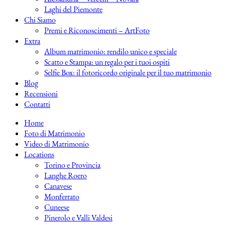
Laghi del Piemonte
Chi Siamo
Premi e Riconoscimenti – ArtFoto
Extra
Album matrimonio: rendilo unico e speciale
Scatto e Stampa: un regalo per i tuoi ospiti
Selfie Box: il fotoricordo originale per il tuo matrimonio
Blog
Recensioni
Contatti
Home
Foto di Matrimonio
Video di Matrimonio
Locations
Torino e Provincia
Langhe Roero
Canavese
Monferrato
Cuneese
Pinerolo e Valli Valdesi