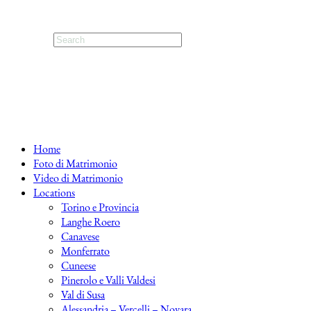
Home
Foto di Matrimonio
Video di Matrimonio
Locations
Torino e Provincia
Langhe Roero
Canavese
Monferrato
Cuneese
Pinerolo e Valli Valdesi
Val di Susa
Alessandria – Vercelli – Novara