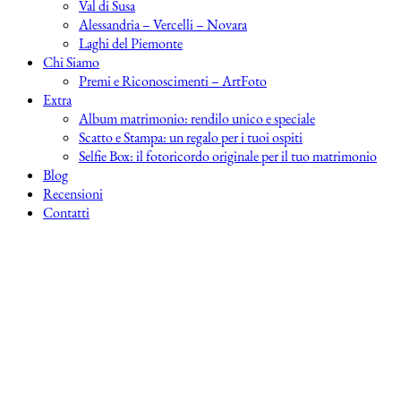
Val di Susa
Alessandria – Vercelli – Novara
Laghi del Piemonte
Chi Siamo
Premi e Riconoscimenti – ArtFoto
Extra
Album matrimonio: rendilo unico e speciale
Scatto e Stampa: un regalo per i tuoi ospiti
Selfie Box: il fotoricordo originale per il tuo matrimonio
Blog
Recensioni
Contatti