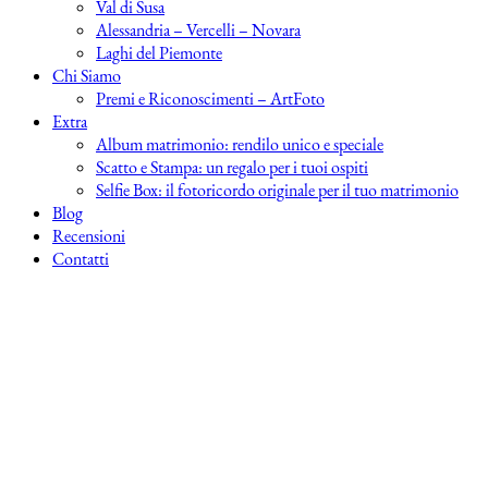
Val di Susa
Alessandria – Vercelli – Novara
Laghi del Piemonte
Chi Siamo
Premi e Riconoscimenti – ArtFoto
Extra
Album matrimonio: rendilo unico e speciale
Scatto e Stampa: un regalo per i tuoi ospiti
Selfie Box: il fotoricordo originale per il tuo matrimonio
Blog
Recensioni
Contatti