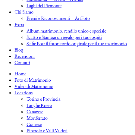
Laghi del Piemonte
Chi Siamo
Premi e Riconoscimenti – ArtFoto
Extra
Album matrimonio: rendilo unico e speciale
Scatto e Stampa: un regalo per i tuoi ospiti
Selfie Box: il fotoricordo originale per il tuo matrimonio
Blog
Recensioni
Contatti
Home
Foto di Matrimonio
Video di Matrimonio
Locations
Torino e Provincia
Langhe Roero
Canavese
Monferrato
Cuneese
Pinerolo e Valli Valdesi