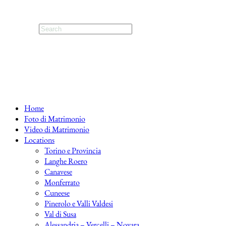
Home
Foto di Matrimonio
Video di Matrimonio
Locations
Torino e Provincia
Langhe Roero
Canavese
Monferrato
Cuneese
Pinerolo e Valli Valdesi
Val di Susa
Alessandria – Vercelli – Novara