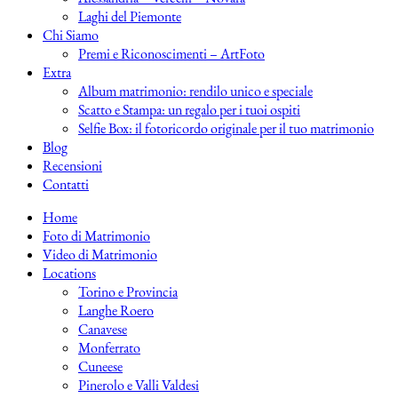
Laghi del Piemonte
Chi Siamo
Premi e Riconoscimenti – ArtFoto
Extra
Album matrimonio: rendilo unico e speciale
Scatto e Stampa: un regalo per i tuoi ospiti
Selfie Box: il fotoricordo originale per il tuo matrimonio
Blog
Recensioni
Contatti
Home
Foto di Matrimonio
Video di Matrimonio
Locations
Torino e Provincia
Langhe Roero
Canavese
Monferrato
Cuneese
Pinerolo e Valli Valdesi