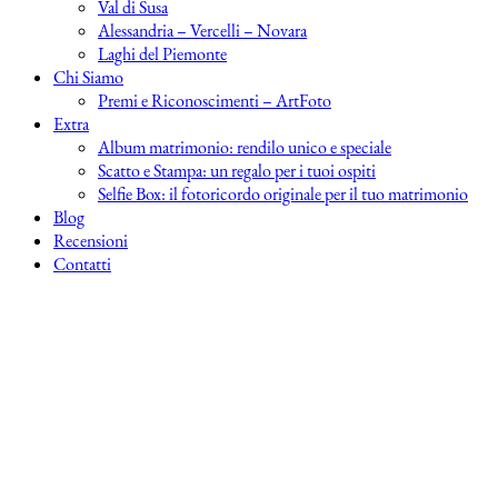
Val di Susa
Alessandria – Vercelli – Novara
Laghi del Piemonte
Chi Siamo
Premi e Riconoscimenti – ArtFoto
Extra
Album matrimonio: rendilo unico e speciale
Scatto e Stampa: un regalo per i tuoi ospiti
Selfie Box: il fotoricordo originale per il tuo matrimonio
Blog
Recensioni
Contatti