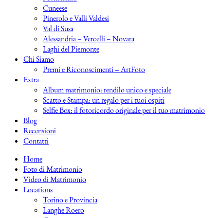
Cuneese
Pinerolo e Valli Valdesi
Val di Susa
Alessandria – Vercelli – Novara
Laghi del Piemonte
Chi Siamo
Premi e Riconoscimenti – ArtFoto
Extra
Album matrimonio: rendilo unico e speciale
Scatto e Stampa: un regalo per i tuoi ospiti
Selfie Box: il fotoricordo originale per il tuo matrimonio
Blog
Recensioni
Contatti
Home
Foto di Matrimonio
Video di Matrimonio
Locations
Torino e Provincia
Langhe Roero