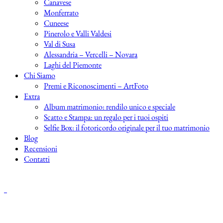
Canavese
Monferrato
Cuneese
Pinerolo e Valli Valdesi
Val di Susa
Alessandria – Vercelli – Novara
Laghi del Piemonte
Chi Siamo
Premi e Riconoscimenti – ArtFoto
Extra
Album matrimonio: rendilo unico e speciale
Scatto e Stampa: un regalo per i tuoi ospiti
Selfie Box: il fotoricordo originale per il tuo matrimonio
Blog
Recensioni
Contatti