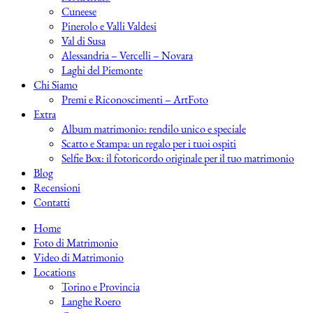
Cuneese
Pinerolo e Valli Valdesi
Val di Susa
Alessandria – Vercelli – Novara
Laghi del Piemonte
Chi Siamo
Premi e Riconoscimenti – ArtFoto
Extra
Album matrimonio: rendilo unico e speciale
Scatto e Stampa: un regalo per i tuoi ospiti
Selfie Box: il fotoricordo originale per il tuo matrimonio
Blog
Recensioni
Contatti
Home
Foto di Matrimonio
Video di Matrimonio
Locations
Torino e Provincia
Langhe Roero