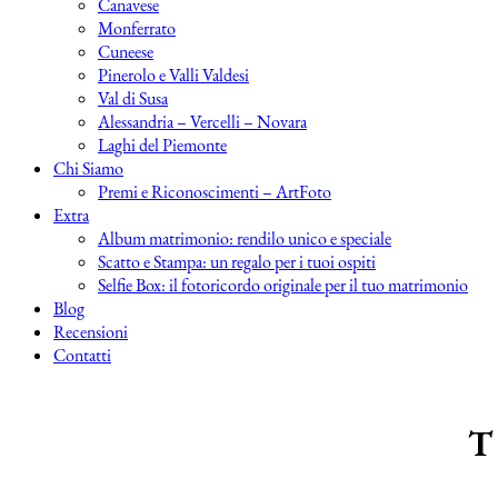
Canavese
Monferrato
Cuneese
Pinerolo e Valli Valdesi
Val di Susa
Alessandria – Vercelli – Novara
Laghi del Piemonte
Chi Siamo
Premi e Riconoscimenti – ArtFoto
Extra
Album matrimonio: rendilo unico e speciale
Scatto e Stampa: un regalo per i tuoi ospiti
Selfie Box: il fotoricordo originale per il tuo matrimonio
Blog
Recensioni
Contatti
T