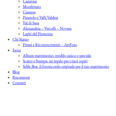
Canavese
Monferrato
Cuneese
Pinerolo e Valli Valdesi
Val di Susa
Alessandria – Vercelli – Novara
Laghi del Piemonte
Chi Siamo
Premi e Riconoscimenti – ArtFoto
Extra
Album matrimonio: rendilo unico e speciale
Scatto e Stampa: un regalo per i tuoi ospiti
Selfie Box: il fotoricordo originale per il tuo matrimonio
Blog
Recensioni
Contatti