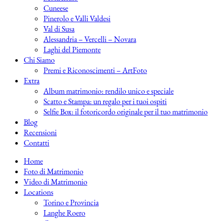
Cuneese
Pinerolo e Valli Valdesi
Val di Susa
Alessandria – Vercelli – Novara
Laghi del Piemonte
Chi Siamo
Premi e Riconoscimenti – ArtFoto
Extra
Album matrimonio: rendilo unico e speciale
Scatto e Stampa: un regalo per i tuoi ospiti
Selfie Box: il fotoricordo originale per il tuo matrimonio
Blog
Recensioni
Contatti
Home
Foto di Matrimonio
Video di Matrimonio
Locations
Torino e Provincia
Langhe Roero